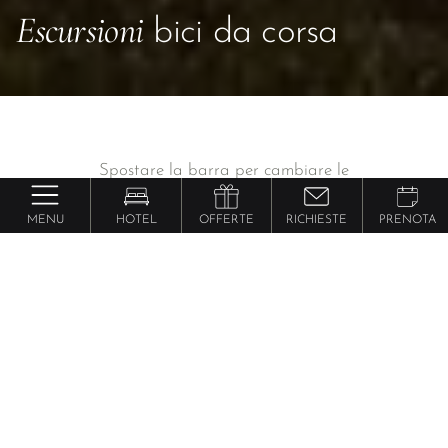
Escursioni
bici da corsa
Spostare la barra per cambiare le
impostazioni di ricerca:
MENU
HOTEL
OFFERTE
RICHIESTE
PRENOTA
Distanza
22 - 137
km
Dislivello
200 - 3.000
metri