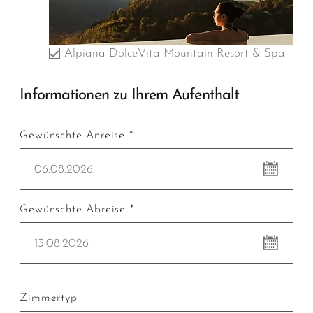
Alpiana DolceVita Mountain Resort & Spa
Informationen zu Ihrem Aufenthalt
Gewünschte Anreise *
06.08.2026
Gewünschte Abreise *
13.08.2026
Zimmertyp