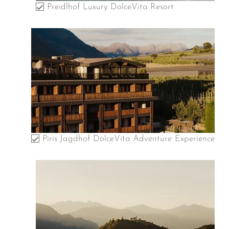
Preidlhof Luxury DolceVita Resort
Piris Jagdhof DolceVita Adventure Experience