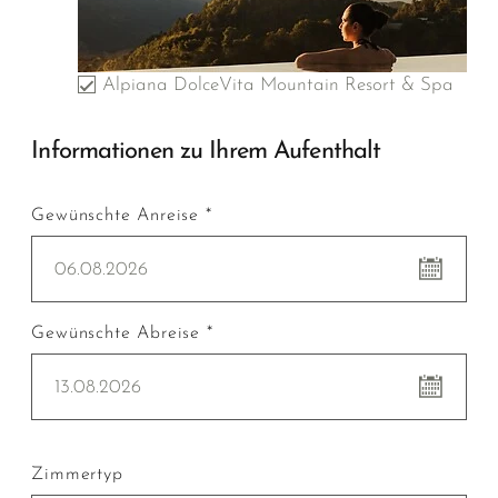
Alpiana DolceVita Mountain Resort & Spa
Informationen zu Ihrem Aufenthalt
Gewünschte Anreise *
06.08.2026
Gewünschte Abreise *
13.08.2026
Zimmertyp