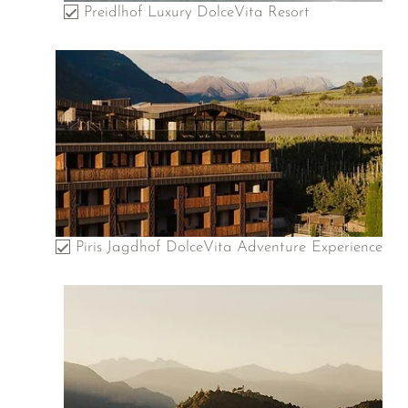
Preidlhof Luxury DolceVita Resort
Piris Jagdhof DolceVita Adventure Experience