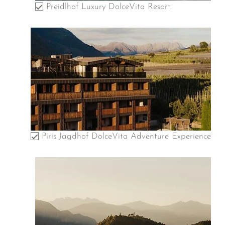
Preidlhof Luxury DolceVita Resort
Piris Jagdhof DolceVita Adventure Experience