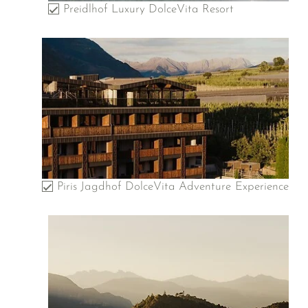
Preidlhof Luxury DolceVita Resort
Piris Jagdhof DolceVita Adventure Experience