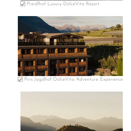
Preidlhof Luxury DolceVita Resort
Piris Jagdhof DolceVita Adventure Experience