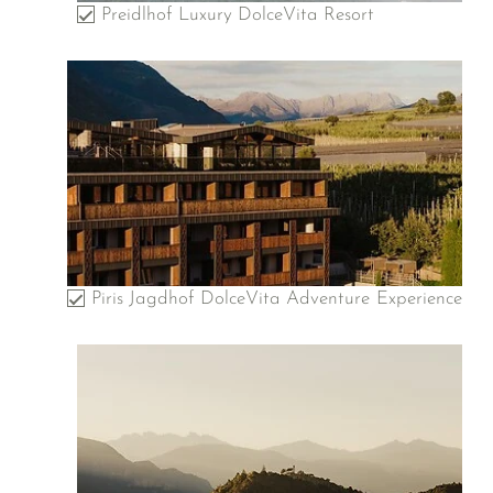
Preidlhof Luxury DolceVita Resort
Piris Jagdhof DolceVita Adventure Experience