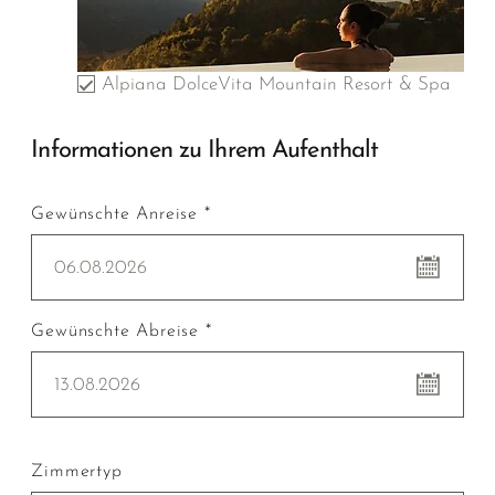
Alpiana DolceVita Mountain Resort & Spa
Informationen zu Ihrem Aufenthalt
Gewünschte Anreise *
06.08.2026
Gewünschte Abreise *
13.08.2026
Zimmertyp