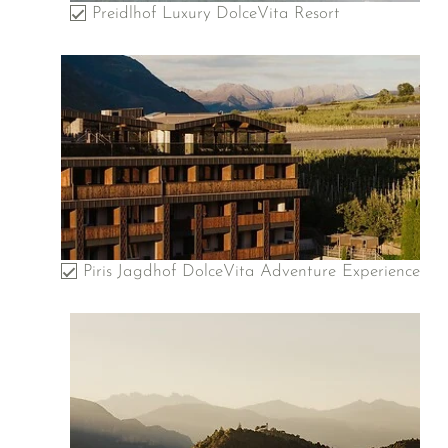
Preidlhof Luxury DolceVita Resort
Piris Jagdhof DolceVita Adventure Experience