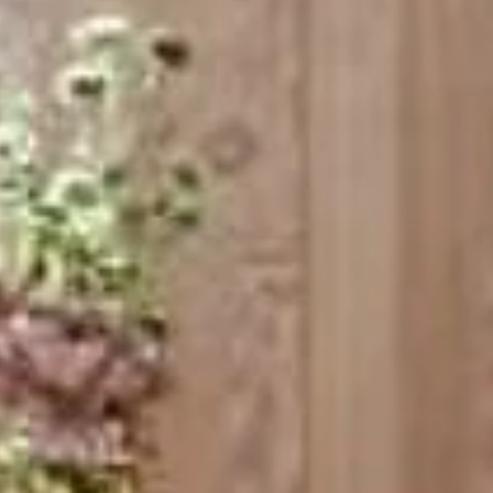
5 Nächte
Lindenhof Pure Luxury & Spa
DolceVita Resort