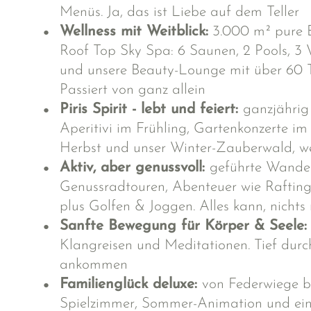
Menüs. Ja, das ist Liebe auf dem Teller
Wellness mit Weitblick:
3.000 m² pure E
Roof Top Sky Spa: 6 Saunen, 2 Pools, 3
und unsere Beauty-Lounge mit über 60 
Passiert von ganz allein
Piris Spirit - lebt und feiert:
ganzjähri
Aperitivi im Frühling, Gartenkonzerte i
Herbst und unser Winter-Zauberwald, we
Aktiv, aber genussvoll:
geführte Wande
Genussradtouren, Abenteuer wie Raftin
plus Golfen & Joggen. Alles kann, nichts
Sanfte Bewegung für Körper & Seele
Klangreisen und Meditationen. Tief durc
ankommen
Familienglück deluxe:
von Federwiege bi
Spielzimmer, Sommer-Animation und ein