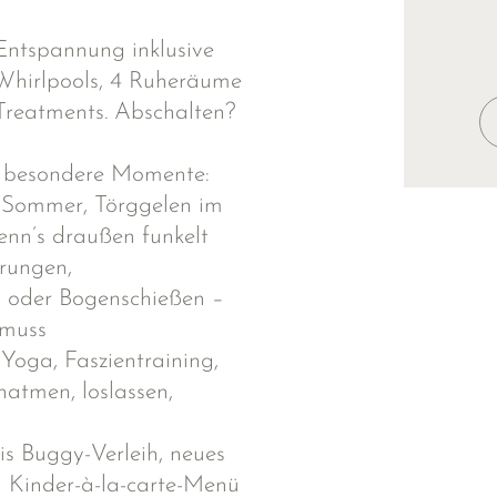
ntspannung inklusive
 Whirlpools, 4 Ruheräume
Treatments. Abschalten?
g besondere Momente:
m Sommer, Törggelen im
nn’s draußen funkelt
rungen,
g oder Bogenschießen –
 muss
:
Yoga, Faszientraining,
hatmen, loslassen,
s Buggy-Verleih, neues
 Kinder-à-la-carte-Menü