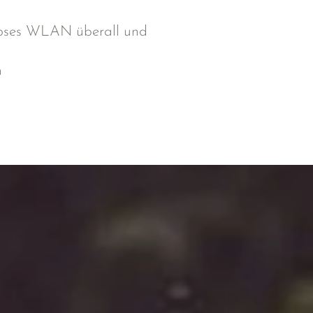
loses WLAN überall und
n