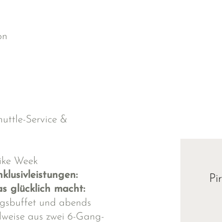
on
huttle-Service &
ike Week
nklusivleistungen:
Pi
as glücklich macht:
agsbuffet und abends
lweise aus zwei 6-Gang-