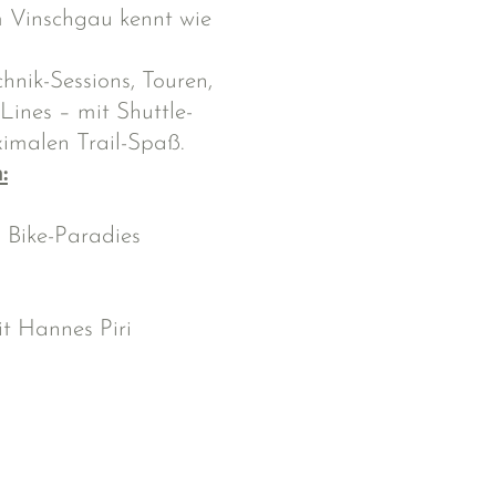
im Vinschgau kennt wie
hnik-Sessions, Touren,
ines – mit Shuttle-
ximalen Trail-Spaß.
:
m Bike-Paradies
t Hannes Piri