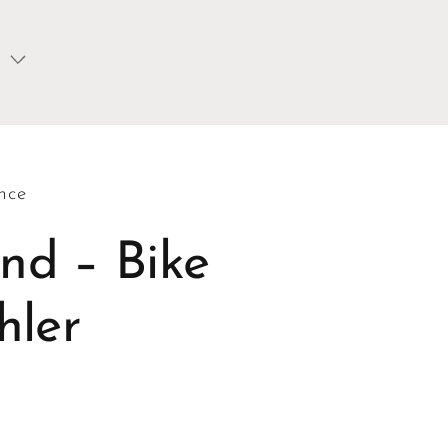
nce
nd – Bike
hler