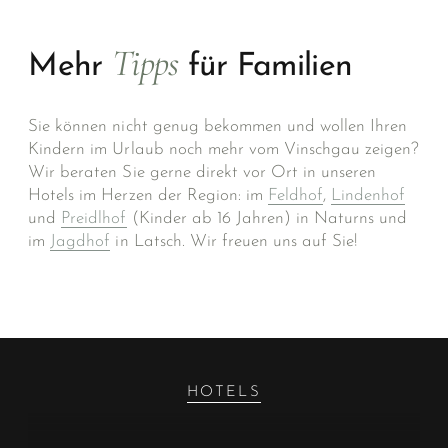
Tipps
Mehr
für Familien
Sie können nicht genug bekommen und wollen Ihren
Kindern im Urlaub noch mehr vom Vinschgau zeigen?
Wir beraten Sie gerne direkt vor Ort in unseren
Hotels im Herzen der Region: im
Feldhof
,
Lindenhof
und
Preidlhof
(Kinder ab 16 Jahren) in Naturns und
im
Jagdhof
in Latsch. Wir freuen uns auf Sie!
HOTELS