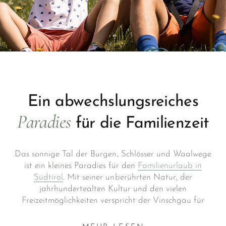
Ein abwechslungsreiches
Paradies
für die Familienzeit
Das sonnige Tal der Burgen, Schlösser und Waalwege
ist ein kleines Paradies für den
Familienurlaub in
Südtirol
. Mit seiner unberührten Natur, der
jahrhundertealten Kultur und den vielen
Freizeitmöglichkeiten verspricht der Vinschgau für
einen Urlaub mit Kindern absolute Spaßgarantie für
alle Generationen – denn hier heißt es nicht