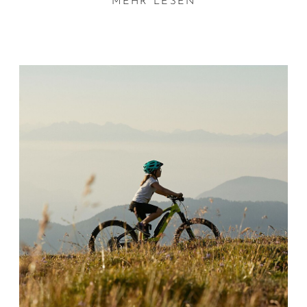
MEHR LESEN
„entweder oder“, sondern die Interessen von Groß und
Klein gehen Hand in Hand. Und das in jeder
Hinsicht: Outdoor lässt sich ebenso viel Spaß haben
wie bei einer Burgbesichtigung oder einem
Museumbesuch. Selbst die Kulinarik wird hier zum
Erlebnis – zum Beispiel am Erdbeerweg im Martelltal,
einem der vielen spannenden Seitentäler des
Vinschgau.
Nicht weniger vergnüglich und köstlich verleben sich
die Tage in den schönsten
Familienhotels im
Vinschgau
. In den prämierten Restaurants findet sich
für jeden Geschmack das neue Lieblingsgericht. An
den Pools können die Kids ausgelassen toben, die
Eltern im Wellnessbereich entspannen und vielleicht
entsteht bei der Kinderbetreuung auch die ein oder
andere neue Freundschaft. Ein
Urlaub mit Kindern in
Südtirol
ist so bunt, so vielfältig wie unsere kleinen
und großen Gäste selbst.