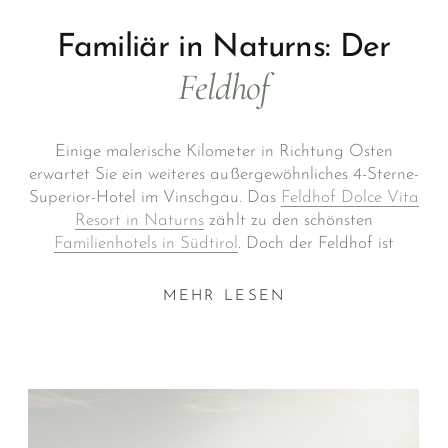
Familiär in Naturns: Der
Feldhof
Einige malerische Kilometer in Richtung Osten
erwartet Sie ein weiteres außergewöhnliches 4-Sterne-
Superior-Hotel im Vinschgau. Das
Feldhof Dolce Vita
Resort in Naturns
zählt zu den schönsten
Familienhotels in Südtirol
. Doch der Feldhof ist
natürlich nicht nur schön, sondern er überzeugt in all
seinen liebevollen Details.
MEHR LESEN