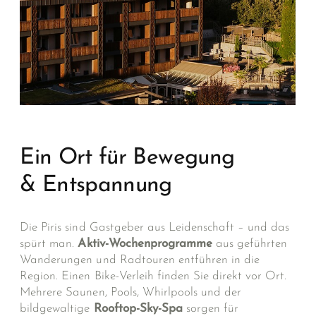
Ein Ort für Bewegung
& Entspannung
Die Piris sind Gastgeber aus Leidenschaft – und das
spürt man.
Aktiv-Wochenprogramme
aus geführten
Wander­ungen und Radtouren ent­führen in die
Region. Einen Bike-Verleih finden Sie direkt vor Ort.
Mehrere Saunen, Pools, Whirl­pools und der
bildgewaltige
Rooftop-Sky-Spa
sorgen für