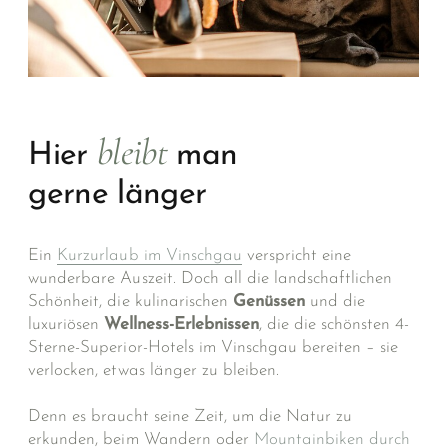
bleibt
Hier
man
gerne länger
Ein
Kurzurlaub im Vinschgau
verspricht eine
wunderbare Auszeit. Doch all die landschaftlichen
Schönheit, die kulinarischen
Genüssen
und die
luxuriösen
Wellness-Erlebnissen
, die die schön­sten 4-
Sterne-Superior-Hotels im Vinschgau bereiten – sie
verlocken, etwas länger zu bleiben.
Denn es braucht seine Zeit, um die Natur zu
erkunden, beim Wandern oder
Mountainbiken durch