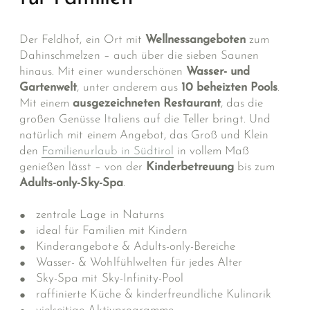
Der Feldhof, ein Ort mit
Wellnessangeboten
zum
Dahinschmelzen – auch über die sieben Saunen
hinaus. Mit einer wunderschönen
Wasser- und
Gartenwelt
, unter anderem aus
10 beheiz­ten Pools
.
Mit einem
ausgezeichneten Restau­rant
, das die
großen Genüsse Italiens auf die Teller bringt. Und
natürlich mit einem Ange­bot, das Groß und Klein
den
Familienurlaub in Südtirol
in vollem Maß
genießen lässt – von der
Kinderbetreuung
bis zum
Adults-only-Sky-Spa
.
zentrale Lage in Naturns
ideal für Familien mit Kindern
Kinderangebote & Adults-only-Bereiche
Wasser- & Wohlfühlwelten für jedes Alter
Sky-Spa mit
Sky-Infinity-Pool
raffinierte Küche & kinderfreundliche Kulinarik