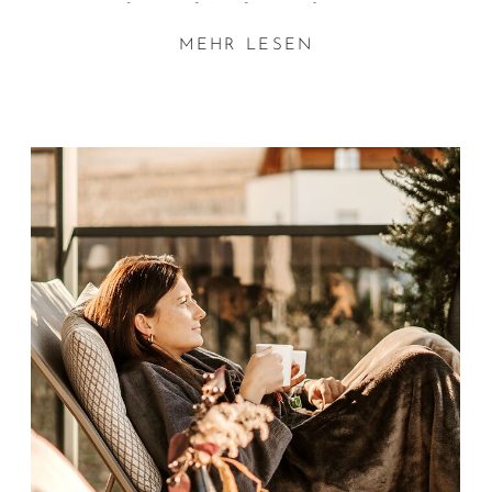
große
Indoor- und Outdoor-Pools
, Angebote für
Familien und Adults only,
Sport- und
MEHR LESEN
Genussprogramme
und weitläufige Spas, in denen
Sie nach allen Regeln der Kunst verwöhnt werden.
Und das in idealer Lage, um all das Schöne der
Region zu entdecken.
Lehnen Sie sich zurück, genießen Sie die schönsten 4-
Sterne-Superior-Wellnesshotels im Vinschgau.
Genießen Sie das unvergleichliche Gefühl von la
Dolce Vita.