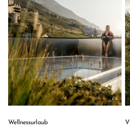
Wellnessurlaub
V