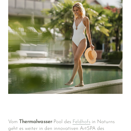
Vom
Thermalwasser
-Pool des
Feldhofs
in Naturns
geht es weiter in den innovativen ArtSPA des