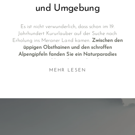
und Umgebung
Es ist nicht verwunderlich, dass schon im 19.
Jahrhundert Kururlauber auf der Suche nach
Erholung ins Meraner Land kamen.
Zwischen den
üppigen Obsthainen und den schroffen
Alpengipfeln fanden Sie ein Naturparadies
geprägt von mildem Klima und mediterraner
Atmosphäre.
MEHR LESEN
Heute kommen Wellnessurlauber nach Meran und in
die Umgebung, weil die Schönheit der Natur immer
noch erhalten ist und die Möglichkeiten der Region
um viele Facetten reicher geworden sind. In den Spas
verwöhnt zu werden und in den Pools zu entspannen,
ist nur ein Teil des Wellnessurlaubs bei Meran.
Durch Wälder streifen, in
Südtirols Bergen