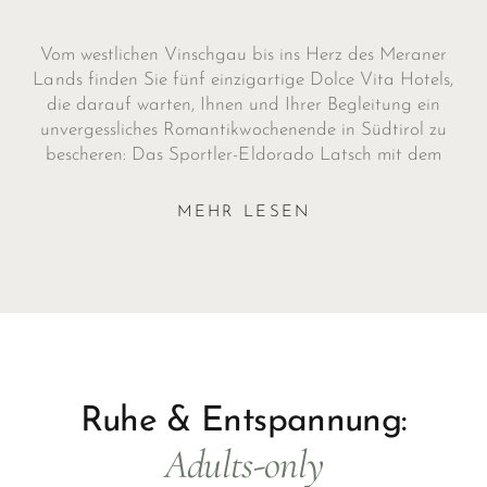
Vom westlichen Vinschgau bis ins Herz des Meraner
Lands finden Sie fünf einzigartige Dolce Vita Hotels,
die darauf warten, Ihnen und Ihrer Begleitung ein
unvergessliches Romantikwochenende in Südtirol zu
bescheren: Das Sportler-Eldorado Latsch mit dem
Jagdhof
, das Naturnser Wellness-Trio aus
Lindenhof
,
Preidlhof
und
Feldhof
sowie die grüne Oase
Alpiana
MEHR LESEN
in Lana.
Ruhe & Entspannung:
Adults-only