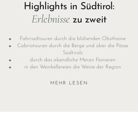
Highlights in Südtirol:
Erlebnisse
zu zweit
Fahrradtouren durch die blühenden Obsthaine
Cabriotouren durch die Berge und über die Pässe
Südtirols
durch das abendliche Meran flanieren
in den Weinkellereien die Weine der Region
verkosten
ein Candle-Light-Dinner unter dem
MEHR LESEN
Sternenhimmel
Spa- & Wellness-Genuss in der Therme Meran und
den Dolce Vita Hotels