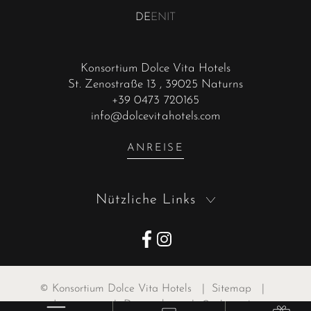
DE
EN
IT
Konsortium Dolce Vita Hotels
St. Zenostraße 13
, 39025 Naturns
+39 0473 720165
info@dolcevitahotels.com
ANREISE
Nützliche Links
©
Konsortium Dolce Vita Hotels
|
Sitemap
|
Impressum
|
Datenschutz
|
Cookies
|