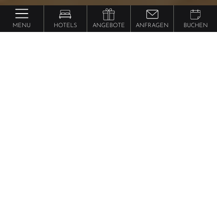
MENU
HOTELS
ANGEBOTE
ANFRAGEN
BUCHEN
Preidlhof ***** Luxury DolceVita Resort
Luxury Suite
Lantana
ab 236 €
pro Person
59m² inklusive 17m² Balkon und Privatsteg am
Biotop, klassisch, elegante Naturholzausstattung,
Luxus-Boxspringbett mit Sleep-Fit-Health-System 210
cm lang, Komfort-Schranksystem, Schreib- und
Arbeitstisch, Dolby-Surround-TV mit DVD, Small-Bar