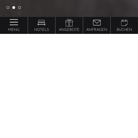
MENU
HOTELS
ANGEBOTE
ANFRAGEN
BUCHEN
Jagdhof Pure Luxury & Spa Dolce Vita Resort
Panorama-
Doppelzimmer
Bergfex
ab 212 €
pro Person
Ideal für Menschen mit Stil und Liebe für Ambiente.