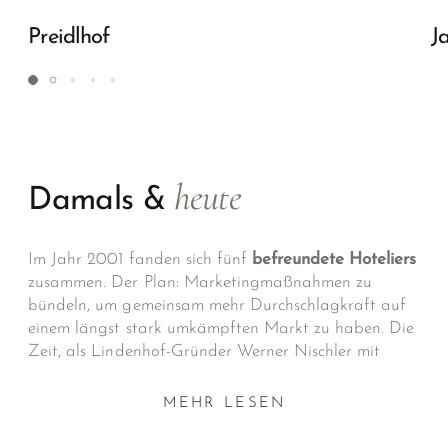
Preidlhof
J
heute
Damals &
Im Jahr 2001 fanden sich fünf
befreundete Hoteliers
zusammen. Der Plan: Marketing­maßnahmen zu
bündeln, um gemeinsam mehr Durchschlagkraft auf
einem längst stark umkämpften Markt zu haben. Die
Zeit, als Lindenhof-Gründer Werner Nischler mit
Speck und Wein im Kofferraum nach Deutschland
fuhr, um bei Reisebüros Werbung für sein Haus zu
MEHR LESEN
machen, waren vorbei.