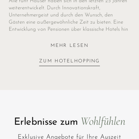
Alle fünf Häuser haben sich in den letzten 25 Jahren
weiterentwickelt. Durch Inno­vations­kraft,
Unternehmergeist und durch den Wunsch, den
Gästen eine außergewöhnliche Zeit zu bieten. Eine
Ent­wicklung von Pen­sionen über klassische Hotels hin
zu fünf der schönsten
Luxushotels Südtirols
. Mit
exklusiven
Spas, weiten Wasser­welten, exquisiter
MEHR LESEN
Kulinarik.
Alles mit Be­dacht auf höchste Qualität
und Bewusstsein für die Region.
ZUM HOTELHOPPING
Wohlfühlen
Erlebnisse zum
Exklusive Angebote für Ihre Auszeit