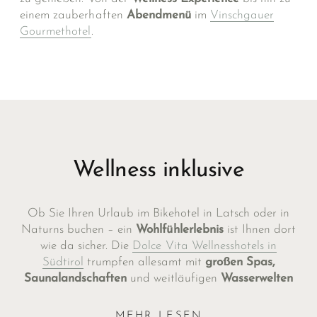
einem zauberhaften
Abendmenü
im
Vinschgauer
Gourmethotel
.
Wellness inklusive
Ob Sie Ihren Urlaub im Bikehotel in Latsch oder in
Naturns buchen – ein
Wohlfühlerlebnis
ist Ihnen dort
wie da sicher. Die
Dolce Vita Wellnesshotels in
Südtirol
trumpfen allesamt mit
großen Spas,
Saunalandschaften
und weitläufigen
Wasserwelten
auf. Lassen Sie sich im Wasser treiben oder massieren
– nach einer anstrengenden Radtour haben Sie sich
MEHR LESEN