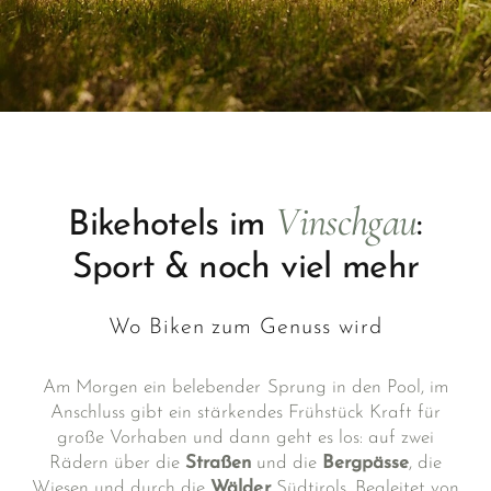
Vinschgau
Bikehotels im
:
Sport & noch viel mehr
Wo Biken zum Genuss wird
Am Morgen ein belebender Sprung in den Pool, im
Anschluss gibt ein stärkendes Frühstück Kraft für
große Vorhaben und dann geht es los: auf zwei
Rädern über die
Straßen
und die
Bergpässe
, die
Wiesen und durch die
Wälder
Südtirols. Begleitet von