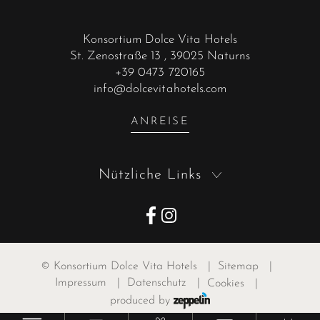
Konsortium Dolce Vita Hotels
St. Zenostraße 13
, 39025 Naturns
+39 0473 720165
info@dolcevitahotels.com
ANREISE
Nützliche Links
©
Konsortium Dolce Vita Hotels
|
Sitemap
|
Impressum
|
Datenschutz
|
Cookies
|
produced by