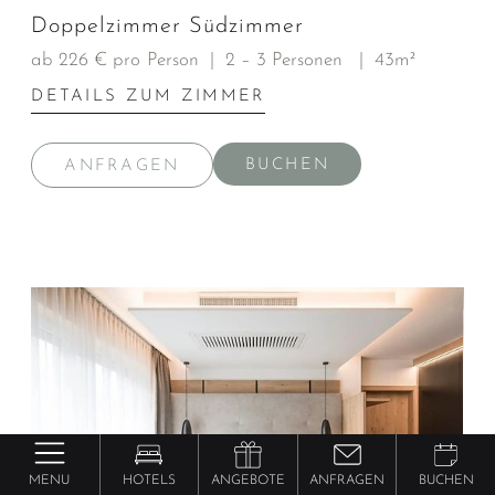
Doppelzimmer Südzimmer
ab 226 € pro Person
|
2 – 3 Personen
|
43m²
DETAILS ZUM ZIMMER
BUCHEN
ANFRAGEN
MENU
HOTELS
ANGEBOTE
ANFRAGEN
BUCHEN