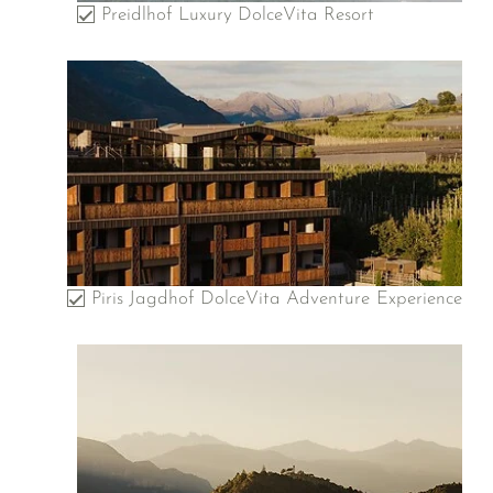
Preidlhof Luxury DolceVita Resort
Piris Jagdhof DolceVita Adventure Experience