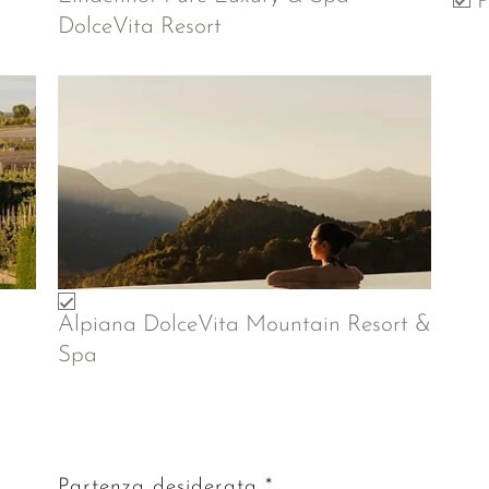
P
DolceVita Resort
Alpiana DolceVita Mountain Resort &
Spa
Partenza desiderata *