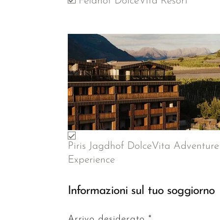
Feldhof DolceVita Resort
Piris Jagdhof DolceVita Adventure
Experience
Informazioni sul tuo soggiorno
Arrivo desiderato *