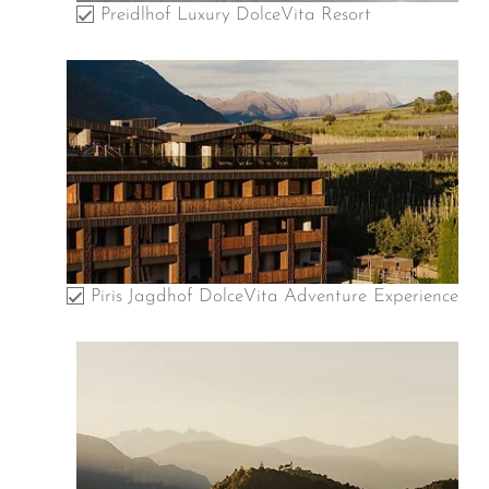
Preidlhof Luxury DolceVita Resort
Piris Jagdhof DolceVita Adventure Experience