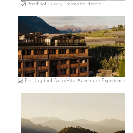
Preidlhof Luxury DolceVita Resort
Piris Jagdhof DolceVita Adventure Experience