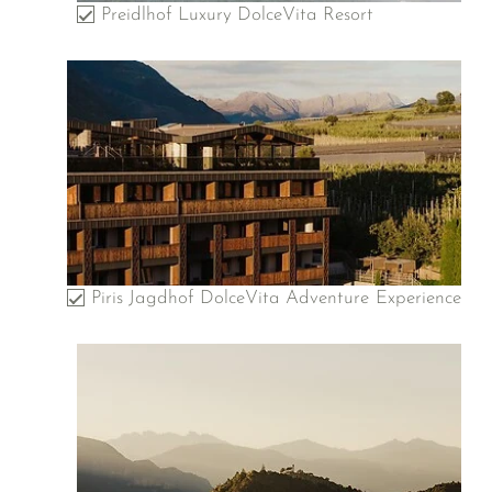
Preidlhof Luxury DolceVita Resort
Piris Jagdhof DolceVita Adventure Experience