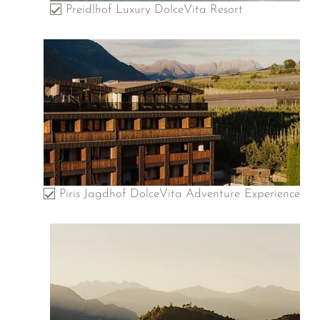
Preidlhof Luxury DolceVita Resort
Piris Jagdhof DolceVita Adventure Experience