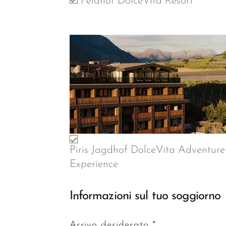
Feldhof DolceVita Resort
Piris Jagdhof DolceVita Adventure
Experience
Informazioni sul tuo soggiorno
Arrivo desiderato *