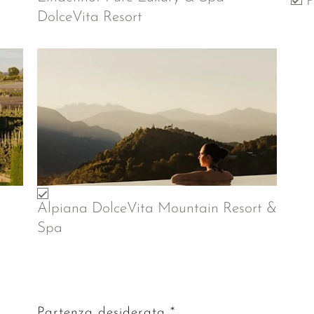
P
DolceVita Resort
Alpiana DolceVita Mountain Resort &
Spa
Partenza desiderata *