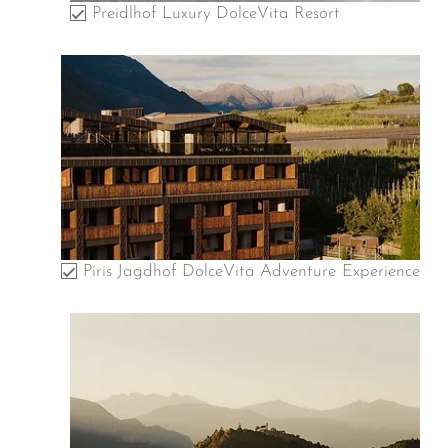
Preidlhof Luxury DolceVita Resort
Piris Jagdhof DolceVita Adventure Experience