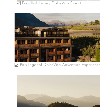
Preidlhof Luxury DolceVita Resort
Piris Jagdhof DolceVita Adventure Experience