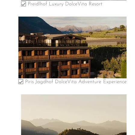
Preidlhof Luxury DolceVita Resort
Piris Jagdhof DolceVita Adventure Experience