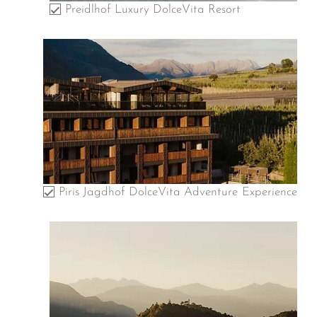
Preidlhof Luxury DolceVita Resort
Piris Jagdhof DolceVita Adventure Experience