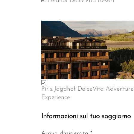
Feldhof DolceVita Resort
Piris Jagdhof DolceVita Adventure
Experience
Informazioni sul tuo soggiorno
Arrivo desiderato *