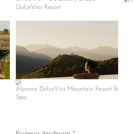
P
DolceVita Resort
Alpiana DolceVita Mountain Resort &
Spa
Partenza desiderata *