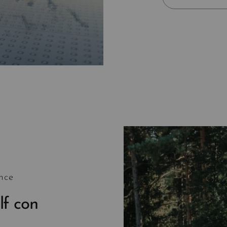
nce
lf con