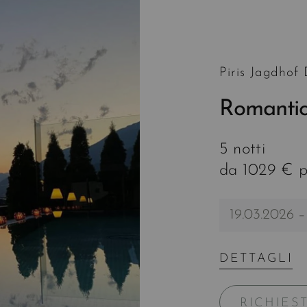
Piris Jagdhof
Romantic
5 notti
da 1029 € p
19.03.2026 –
DETTAGLI
RICHIES