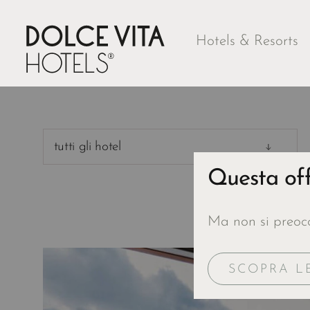
Hotels & Resorts
tutti gli hotel
Questa off
Ma non si preocc
SCOPRA L